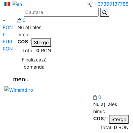
+37360137788
0
RON
Nu ați ales
€
nimic
EUR
COȘ
Sterge
RON
Total:
0
RON
Finalizează
comanda
menu
0
Nu ați ales
nimic
COȘ
Sterge
Total:
0
RON