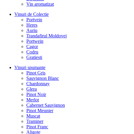
Vin aromatizat
Vinuri de Colectie
Portvein
Heres
Auriu
Trandafirul Moldovei
Portwein
Cagor
Codru
Gratiesti
Vinuri spumante
Pinot Gris
Sauvignon Blanc
Chardonnay
Glera
Pinot Noir
Merlot
Cabernet Sauvignon
Pinot Meunier
Muscat
Traminer
Pinot Franc
Aligote