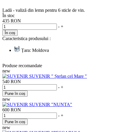
Ladă - valiză din lemn pentru 6 sticle de vin.
În stoc
435 RON
-
+
În coș
Caracteristica produsului :
Țara:
Moldova
Produse recomandate
new
SUVENIR " Ștefan cel Mare "
540 RON
-
+
Pune în coș
new
SUVENIR "NUNTA"
600 RON
-
+
Pune în coș
new