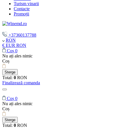
Turism vinarii
Contacte
Promoții
+37360137788
RON
€ EUR
RON
Coș
0
Nu ați ales nimic
Coș
Sterge
Total:
0
RON
Finalizează comanda
Coș
0
Nu ați ales nimic
Coș
Sterge
Total:
0
RON