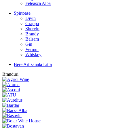
Feteasca Alba
Spirtoase
Divin
Grappa
Shervin
Brandy
Balsam
Gin
Vermut
Whiskey
Bere Artizanala Litra
Branduri