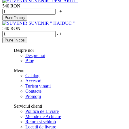
SUVENIR "PESCARUL"
540 RON
-
+
Pune în coș
SUVENIR " HAIDUC "
540 RON
-
+
Pune în coș
Despre noi
Despre noi
Blog
Menu
Catalog
Accesorii
Turism vinarii
Contacte
Promoții
Serviciul clienti
Politica de Livrare
Metode de Achitare
Return si schimb
Locatii de livrare