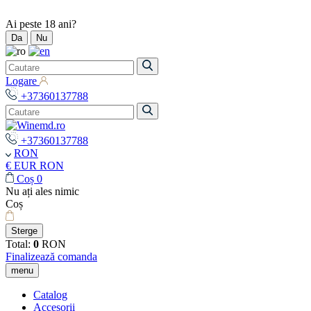
Ai peste 18 ani?
Da
Nu
Logare
+37360137788
+37360137788
RON
€ EUR
RON
Coș
0
Nu ați ales nimic
Coș
Sterge
Total:
0
RON
Finalizează comanda
menu
Catalog
Accesorii