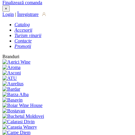
Finalizează comanda
×
Login
|
Înregistrare
Catalog
Accesorii
Turism vinarii
Contacte
Promoții
Branduri