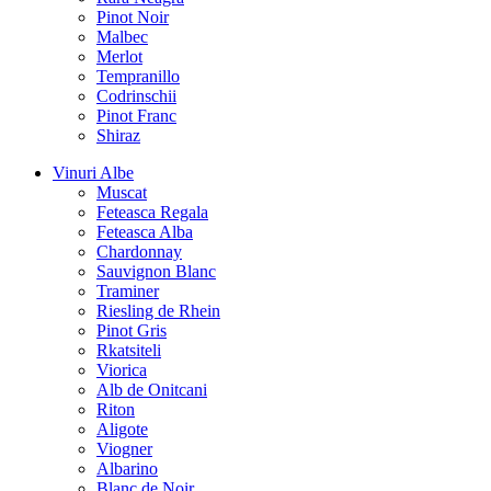
Pinot Noir
Malbec
Merlot
Tempranillo
Codrinschii
Pinot Franc
Shiraz
Vinuri Albe
Muscat
Feteasca Regala
Feteasca Alba
Chardonnay
Sauvignon Blanc
Traminer
Riesling de Rhein
Pinot Gris
Rkatsiteli
Viorica
Alb de Onitcani
Riton
Aligote
Viogner
Albarino
Blanc de Noir