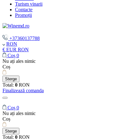
Turism vinarii
Contacte
Promoții
+37360137788
RON
€ EUR
RON
Coș
0
Nu ați ales nimic
Coș
Sterge
Total:
0
RON
Finalizează comanda
Coș
0
Nu ați ales nimic
Coș
Sterge
Total:
0
RON