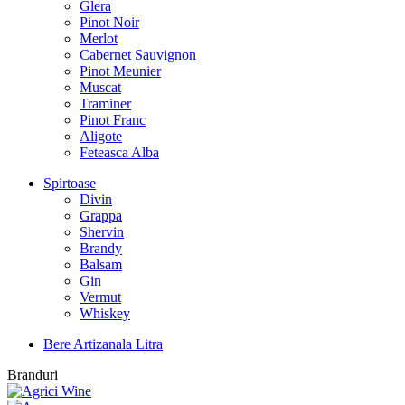
Glera
Pinot Noir
Merlot
Cabernet Sauvignon
Pinot Meunier
Muscat
Traminer
Pinot Franc
Aligote
Feteasca Alba
Spirtoase
Divin
Grappa
Shervin
Brandy
Balsam
Gin
Vermut
Whiskey
Bere Artizanala Litra
Branduri