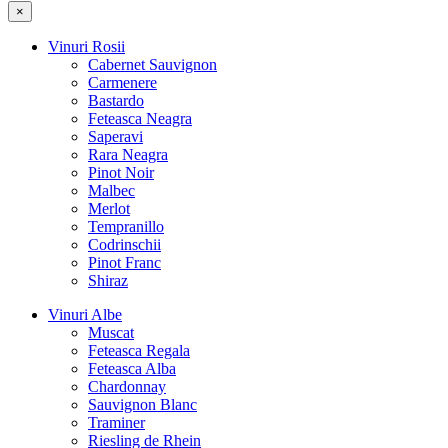
×
Vinuri Rosii
Cabernet Sauvignon
Carmenere
Bastardo
Feteasca Neagra
Saperavi
Rara Neagra
Pinot Noir
Malbec
Merlot
Tempranillo
Codrinschii
Pinot Franc
Shiraz
Vinuri Albe
Muscat
Feteasca Regala
Feteasca Alba
Chardonnay
Sauvignon Blanc
Traminer
Riesling de Rhein