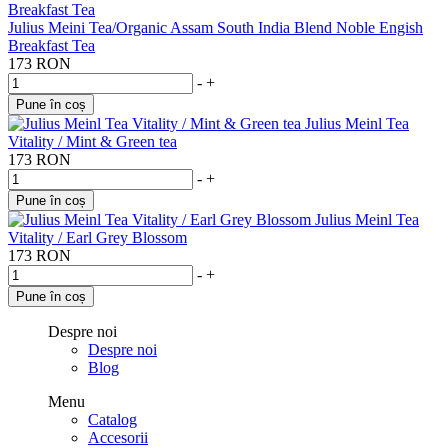
Julius Meini Tea/Organic Assam South India Blend Noble Engish
Breakfast Tea
173 RON
-
+
Pune în coș
Julius Meinl Tea
Vitality / Mint & Green tea
173 RON
-
+
Pune în coș
Julius Meinl Tea
Vitality / Earl Grey Blossom
173 RON
-
+
Pune în coș
Despre noi
Despre noi
Blog
Menu
Catalog
Accesorii