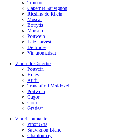
Traminer
Cabernet Sauvignon
Riesling de Rhein
Muscat
Botrytis
Marsala
Portwein
Late harvest
De fructe
Vin aromatizat
Vinuri de Colectie
Portvein
Heres
Auriu
Trandafirul Moldovei
Portwein
Cagor
Codru
Gratiesti
Vinuri spumante
Pinot Gris
Sauvignon Blanc
Chardonnay