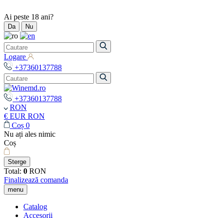
Ai peste 18 ani?
Da
Nu
Logare
+37360137788
+37360137788
RON
€ EUR
RON
Coș
0
Nu ați ales nimic
Coș
Sterge
Total:
0
RON
Finalizează comanda
menu
Catalog
Accesorii