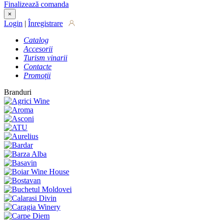
Finalizează comanda
×
Login
|
Înregistrare
Catalog
Accesorii
Turism vinarii
Contacte
Promoții
Branduri