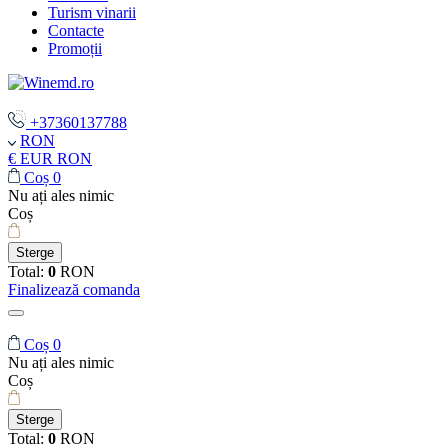
Turism vinarii
Contacte
Promoții
+37360137788
RON
€ EUR
RON
Coș
0
Nu ați ales nimic
Coș
Sterge
Total:
0
RON
Finalizează comanda
Coș
0
Nu ați ales nimic
Coș
Sterge
Total:
0
RON