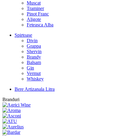
Muscat
Traminer
Pinot Franc
Aligote
Feteasca Alba
Spirtoase
Divin
Grappa
Shervin
Brandy
Balsam
Gin
Vermut
Whiskey
Bere Artizanala Litra
Branduri