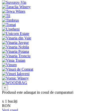
×
Produsul este adaugat in cosul de cumparaturi
х
1
bucăți
RON
Vezi coșul