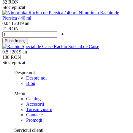
32 RON
Stoc epuizat
Nimorinka Rachiu de
Piersica / 40 ml
0.04 l
2019 an
21 RON
-
+
Pune în coș
Rachiu Special de Caise
0.5 l
2019 an
138 RON
Stoc epuizat
Despre noi
Despre noi
Blog
Menu
Catalog
Accesorii
Turism vinarii
Contacte
Promoții
Serviciul clienti