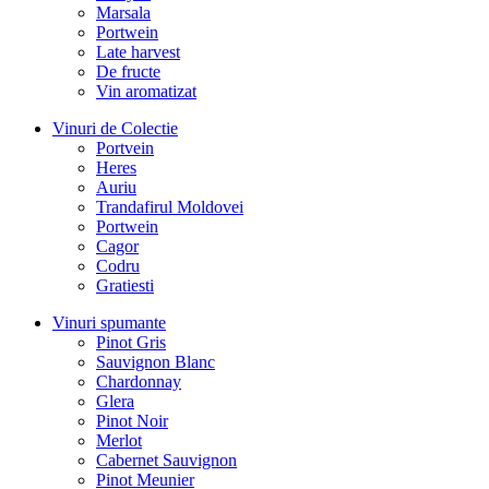
Marsala
Portwein
Late harvest
De fructe
Vin aromatizat
Vinuri de Colectie
Portvein
Heres
Auriu
Trandafirul Moldovei
Portwein
Cagor
Codru
Gratiesti
Vinuri spumante
Pinot Gris
Sauvignon Blanc
Chardonnay
Glera
Pinot Noir
Merlot
Cabernet Sauvignon
Pinot Meunier