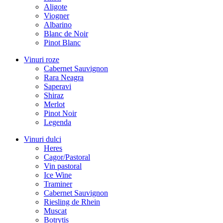
Aligote
Viogner
Albarino
Blanc de Noir
Pinot Blanc
Vinuri roze
Cabernet Sauvignon
Rara Neagra
Saperavi
Shiraz
Merlot
Pinot Noir
Legenda
Vinuri dulci
Heres
Cagor/Pastoral
Vin pastoral
Ice Wine
Traminer
Cabernet Sauvignon
Riesling de Rhein
Muscat
Botrytis