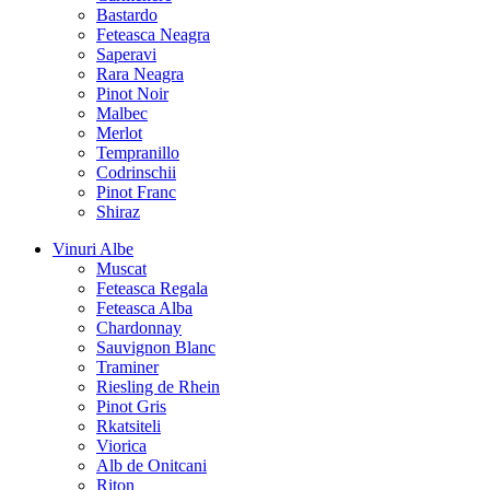
Bastardo
Feteasca Neagra
Saperavi
Rara Neagra
Pinot Noir
Malbec
Merlot
Tempranillo
Codrinschii
Pinot Franc
Shiraz
Vinuri Albe
Muscat
Feteasca Regala
Feteasca Alba
Chardonnay
Sauvignon Blanc
Traminer
Riesling de Rhein
Pinot Gris
Rkatsiteli
Viorica
Alb de Onitcani
Riton