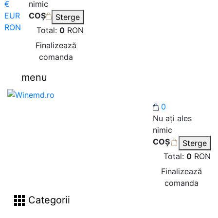
€
nimic
EUR
COȘ
Sterge
RON
Total:
0
RON
Finalizează
comanda
menu
0
Nu ați ales
nimic
COȘ
Sterge
Total:
0
RON
Finalizează
comanda
Categorii