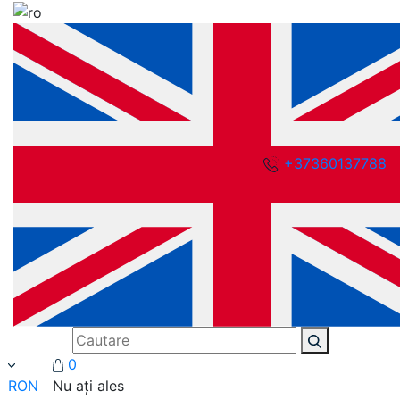
+37360137788
0
RON
Nu ați ales