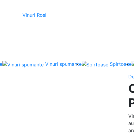
Vinuri Rosii
ie
Vinuri spumante
Spirtoase
De
Vi
au
ar