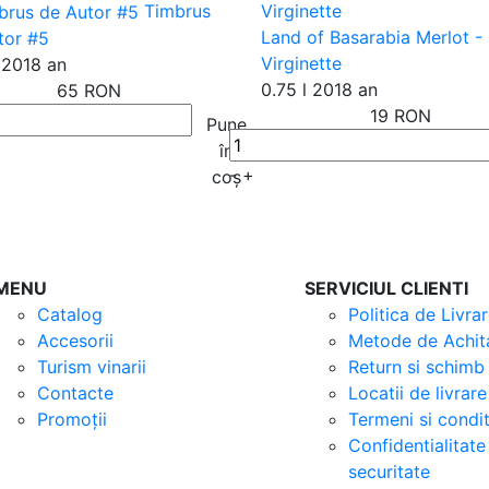
Timbrus
Land of Basarabia Merlot -
tor #5
Virginette
2018 an
0.75 l
2018 an
65 RON
19 RON
Pune
în
-
+
coș
MENU
SERVICIUL CLIENTI
Catalog
Politica de Livra
Accesorii
Metode de Achit
Turism vinarii
Return si schimb
Contacte
Locatii de livrare
Promoții
Termeni si condit
Confidentialitate 
securitate