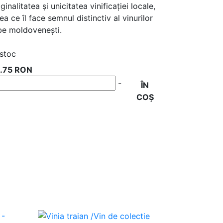
iginalitatea și unicitatea vinificației locale,
ea ce îl face semnul distinctiv al vinurilor
be moldovenești.
 stoc
.75 RON
-
ÎN
COȘ