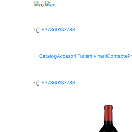
+37360137788
Catalog
Accesorii
Turism vinarii
Contacte
P
+37360137788