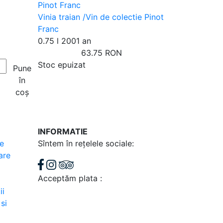
Vinia traian /Vin de colectie Pinot
Franc
0.75 l
2001 an
63.75 RON
Stoc epuizat
Pune
în
coș
INFORMATIE
re
Sîntem în rețelele sociale:
are
Acceptăm plata :
ii
si