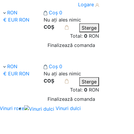
Logare
RON
Coș
0
€ EUR
RON
Nu ați ales nimic
COȘ
Sterge
Total:
0
RON
Finalizează comanda
RON
Coș
0
€ EUR
RON
Nu ați ales nimic
COȘ
Sterge
Total:
0
RON
Finalizează comanda
Vinuri roze
Vinuri dulci