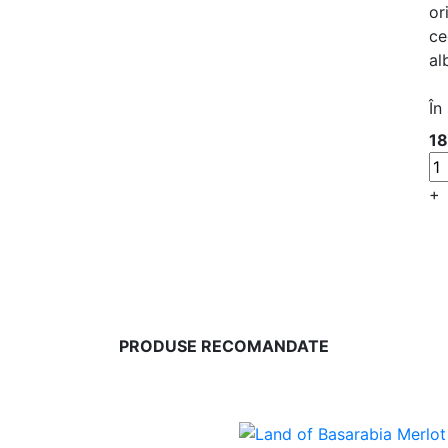
or
ce
al
În
18
+
PRODUSE RECOMANDATE