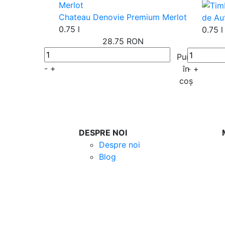
Chateau Denovie Premium Merlot
de Au
0.75 l
0.75 l
28.75 RON
Pune
-
+
în
-
+
coș
DESPRE NOI
Despre noi
Blog