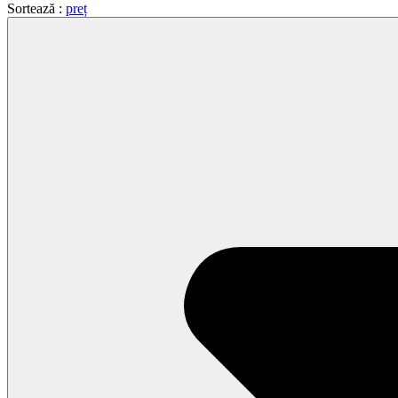
Sortează :
preț