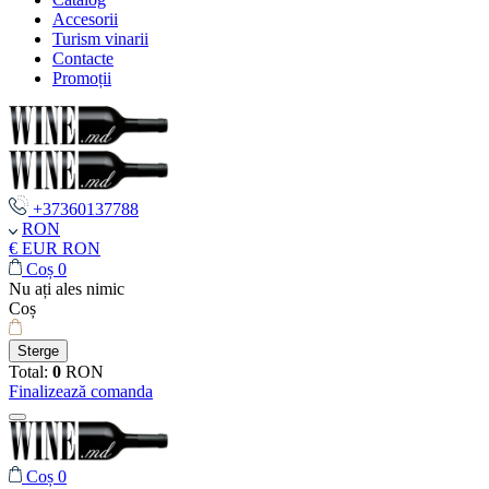
Accesorii
Turism vinarii
Contacte
Promoții
+37360137788
RON
€ EUR
RON
Coș
0
Nu ați ales nimic
Coș
Sterge
Total:
0
RON
Finalizează comanda
Coș
0