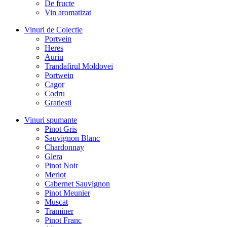
De fructe
Vin aromatizat
Vinuri de Colectie
Portvein
Heres
Auriu
Trandafirul Moldovei
Portwein
Cagor
Codru
Gratiesti
Vinuri spumante
Pinot Gris
Sauvignon Blanc
Chardonnay
Glera
Pinot Noir
Merlot
Cabernet Sauvignon
Pinot Meunier
Muscat
Traminer
Pinot Franc