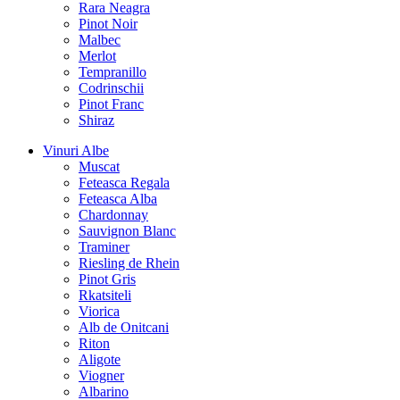
Rara Neagra
Pinot Noir
Malbec
Merlot
Tempranillo
Codrinschii
Pinot Franc
Shiraz
Vinuri Albe
Muscat
Feteasca Regala
Feteasca Alba
Chardonnay
Sauvignon Blanc
Traminer
Riesling de Rhein
Pinot Gris
Rkatsiteli
Viorica
Alb de Onitcani
Riton
Aligote
Viogner
Albarino