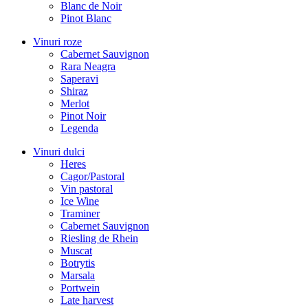
Blanc de Noir
Pinot Blanc
Vinuri roze
Cabernet Sauvignon
Rara Neagra
Saperavi
Shiraz
Merlot
Pinot Noir
Legenda
Vinuri dulci
Heres
Cagor/Pastoral
Vin pastoral
Ice Wine
Traminer
Cabernet Sauvignon
Riesling de Rhein
Muscat
Botrytis
Marsala
Portwein
Late harvest