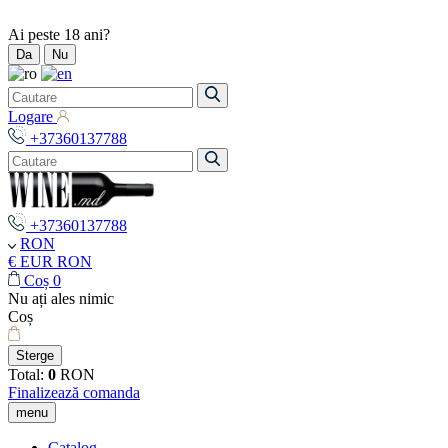
Ai peste 18 ani?
Da
Nu
Logare
+37360137788
+37360137788
RON
€ EUR
RON
Coș
0
Nu ați ales nimic
Coș
Sterge
Total:
0
RON
Finalizează comanda
menu
Catalog