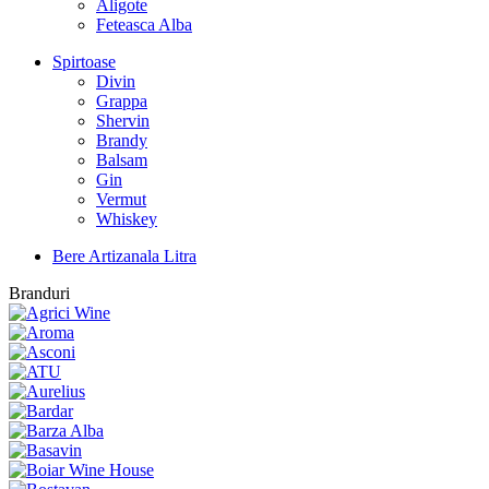
Aligote
Feteasca Alba
Spirtoase
Divin
Grappa
Shervin
Brandy
Balsam
Gin
Vermut
Whiskey
Bere Artizanala Litra
Branduri