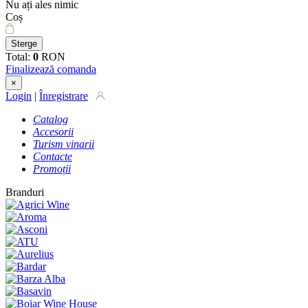
Nu ați ales nimic
Coș
Sterge
Total:
0
RON
Finalizează comanda
×
Login
|
Înregistrare
Catalog
Accesorii
Turism vinarii
Contacte
Promoții
Branduri