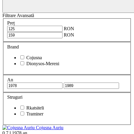
Filtrare Avansată
Preț
RON
RON
Brand
Cojusna
Dionysos-Mereni
An
Struguri
Rkatsiteli
Traminer
Cojusna Auriu
0.7 l
1978 an