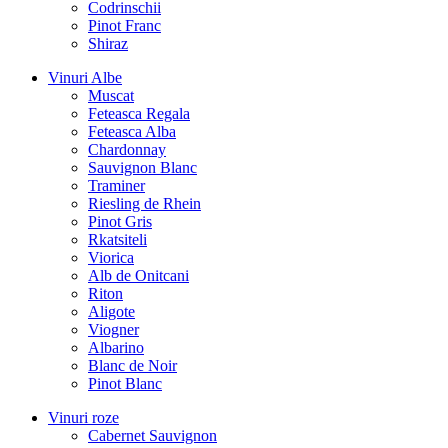
Codrinschii
Pinot Franc
Shiraz
Vinuri Albe
Muscat
Feteasca Regala
Feteasca Alba
Chardonnay
Sauvignon Blanc
Traminer
Riesling de Rhein
Pinot Gris
Rkatsiteli
Viorica
Alb de Onitcani
Riton
Aligote
Viogner
Albarino
Blanc de Noir
Pinot Blanc
Vinuri roze
Cabernet Sauvignon