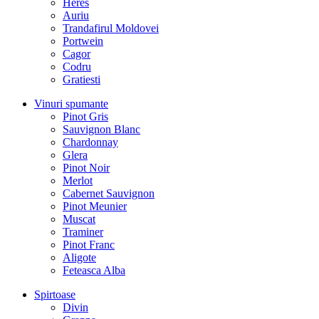
Heres
Auriu
Trandafirul Moldovei
Portwein
Cagor
Codru
Gratiesti
Vinuri spumante
Pinot Gris
Sauvignon Blanc
Chardonnay
Glera
Pinot Noir
Merlot
Cabernet Sauvignon
Pinot Meunier
Muscat
Traminer
Pinot Franc
Aligote
Feteasca Alba
Spirtoase
Divin