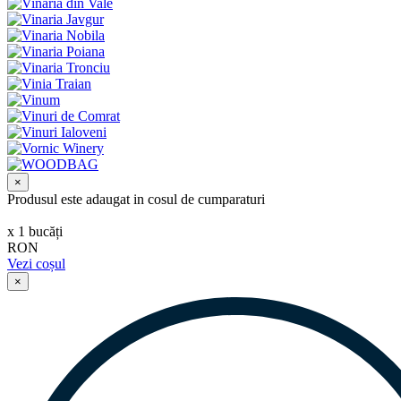
×
Produsul este adaugat in cosul de cumparaturi
х
1
bucăți
RON
Vezi coșul
×