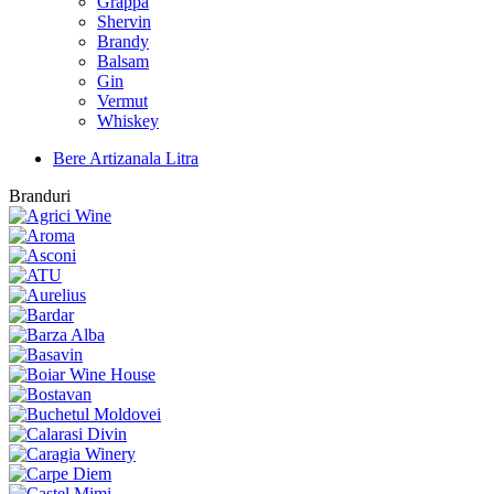
Grappa
Shervin
Brandy
Balsam
Gin
Vermut
Whiskey
Bere Artizanala Litra
Branduri