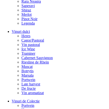
Rara Neagra
Saperavi
Shiraz
Merlot
Pinot Noir
Legenda
Vinuri dulci
Heres
Cagor/Pastoral
Vin pastoral
Ice Wine
Traminer
Cabernet Sauvignon
Riesling de Rhein
Muscat
Botrytis
Marsala
Portwein
Late harvest
De fructe
Vin aromatizat
Vinuri de Colectie
Portvein