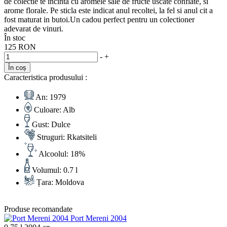
de colectie te incinta cu aromele sale de fructe uscate confiate, si
arome florale. Pe sticla este indicat anul recoltei, la fel si anul cit a
fost maturat in butoi.Un cadou perfect pentru un colectioner
adevarat de vinuri.
În stoc
125 RON
-
+
În coș
Caracteristica produsului :
An:
1979
Culoare:
Alb
Gust:
Dulce
Struguri:
Rkatsiteli
Alcoolul:
18%
Volumul:
0.7 l
Țara:
Moldova
Produse recomandate
Port Mereni 2004