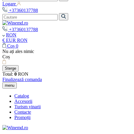
Logare
+37360137788
+37360137788
RON
€ EUR
RON
Coș
0
Nu ați ales nimic
Coș
Sterge
Total:
0
RON
Finalizează comanda
menu
Catalog
Accesorii
Turism vinarii
Contacte
Promoții