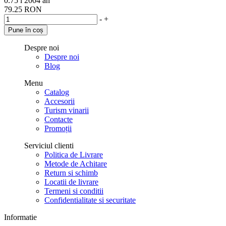
0.75 l
2004 an
79.25 RON
-
+
Pune în coș
Despre noi
Despre noi
Blog
Menu
Catalog
Accesorii
Turism vinarii
Contacte
Promoții
Serviciul clienti
Politica de Livrare
Metode de Achitare
Return si schimb
Locatii de livrare
Termeni si conditii
Confidentialitate si securitate
Informatie