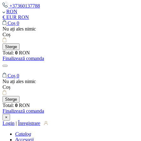
+37360137788
RON
€ EUR
RON
Coș
0
Nu ați ales nimic
Coș
Sterge
Total:
0
RON
Finalizează comanda
Coș
0
Nu ați ales nimic
Coș
Sterge
Total:
0
RON
Finalizează comanda
×
Login
|
Înregistrare
Catalog
Accesorii