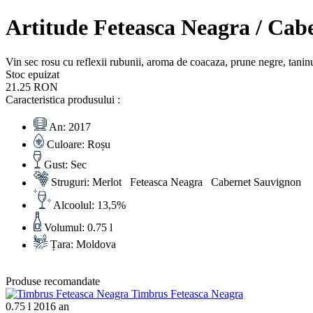
Artitude Feteasca Neagra / Cab
Vin sec rosu cu reflexii rubunii, aroma de coacaza, prune negre, taninur
Stoc epuizat
21.25 RON
Caracteristica produsului :
An:
2017
Culoare:
Roșu
Gust:
Sec
Struguri:
Merlot Feteasca Neagra Cabernet Sauvignon
Alcoolul:
13,5%
Volumul:
0.75 l
Țara:
Moldova
Produse recomandate
Timbrus Feteasca Neagra
0.75 l
2016 an