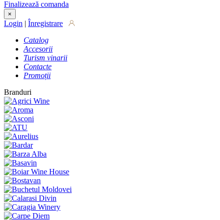
Finalizează comanda
×
Login
|
Înregistrare
Catalog
Accesorii
Turism vinarii
Contacte
Promoții
Branduri