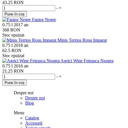
43.25 RON
-
+
Pune în coș
Fautor Negre
0.75 l
2017 an
368 RON
Stoc epuizat
Minis Terrios Rosu Imparat
0.75 l
2018 an
62.5 RON
Stoc epuizat
Agrici Wine Feteasca Neagra
0.75 l
2016 an
21.25 RON
-
+
Pune în coș
Despre noi
Despre noi
Blog
Menu
Catalog
Accesorii