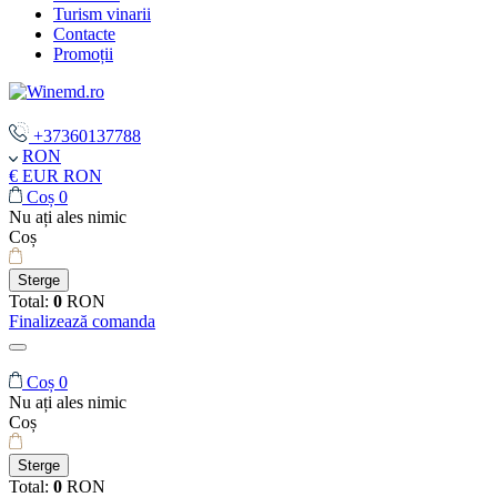
Turism vinarii
Contacte
Promoții
+37360137788
RON
€ EUR
RON
Coș
0
Nu ați ales nimic
Coș
Sterge
Total:
0
RON
Finalizează comanda
Coș
0
Nu ați ales nimic
Coș
Sterge
Total:
0
RON