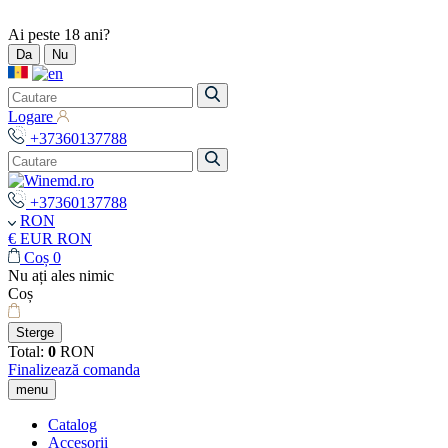
Ai peste 18 ani?
Da
Nu
Logare
+37360137788
+37360137788
RON
€ EUR
RON
Coș
0
Nu ați ales nimic
Coș
Sterge
Total:
0
RON
Finalizează comanda
menu
Catalog
Accesorii