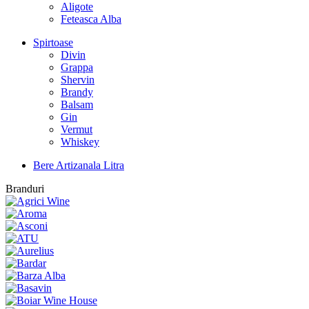
Aligote
Feteasca Alba
Spirtoase
Divin
Grappa
Shervin
Brandy
Balsam
Gin
Vermut
Whiskey
Bere Artizanala Litra
Branduri