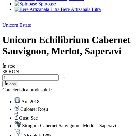
Spirtoase
Bere Artizanala Litra
Unicorn Estate
Unicorn Echilibrium Cabernet
Sauvignon, Merlot, Saperavi
În stoc
38 RON
-
+
În coș
Caracteristica produsului :
An:
2018
Culoare:
Roșu
Gust:
Sec
Struguri:
Cabernet Sauvignon Merlot Saperavi
Alcoolul:
13%