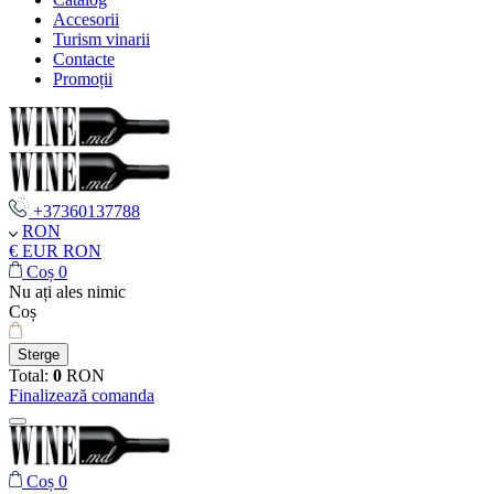
Accesorii
Turism vinarii
Contacte
Promoții
+37360137788
RON
€ EUR
RON
Coș
0
Nu ați ales nimic
Coș
Sterge
Total:
0
RON
Finalizează comanda
Coș
0