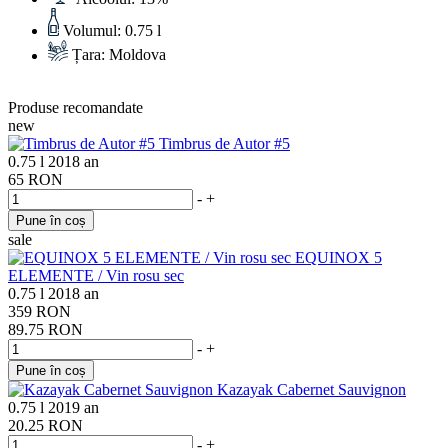
Volumul:
0.75 l
Țara:
Moldova
Produse recomandate
new
Timbrus de Autor #5
0.75 l
2018 an
65 RON
-
+
Pune în coș
sale
EQUINOX 5
ELEMENTE / Vin rosu sec
0.75 l
2018 an
359 RON
89.75 RON
-
+
Pune în coș
Kazayak Cabernet Sauvignon
0.75 l
2019 an
20.25 RON
-
+