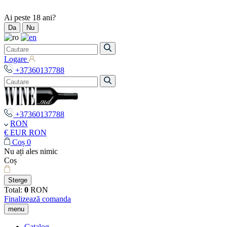
Ai peste 18 ani?
Da
Nu
Logare
+37360137788
+37360137788
RON
€ EUR
RON
Coș
0
Nu ați ales nimic
Coș
Sterge
Total:
0
RON
Finalizează comanda
menu
Catalog