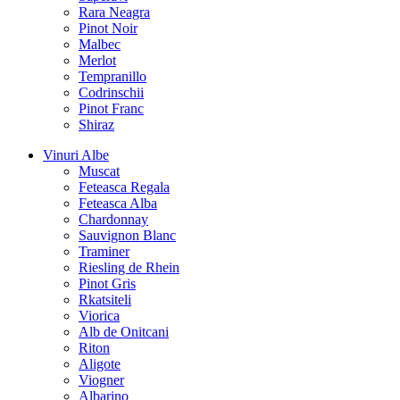
Rara Neagra
Pinot Noir
Malbec
Merlot
Tempranillo
Codrinschii
Pinot Franc
Shiraz
Vinuri Albe
Muscat
Feteasca Regala
Feteasca Alba
Chardonnay
Sauvignon Blanc
Traminer
Riesling de Rhein
Pinot Gris
Rkatsiteli
Viorica
Alb de Onitcani
Riton
Aligote
Viogner
Albarino