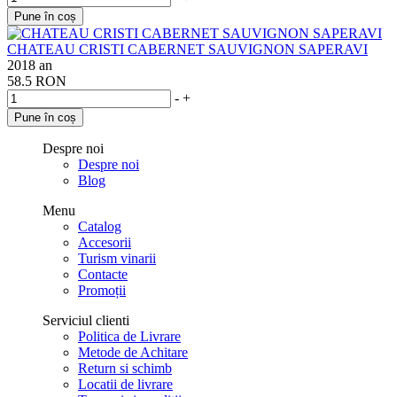
Pune în coș
CHATEAU CRISTI CABERNET SAUVIGNON SAPERAVI
2018 an
58.5 RON
-
+
Pune în coș
Despre noi
Despre noi
Blog
Menu
Catalog
Accesorii
Turism vinarii
Contacte
Promoții
Serviciul clienti
Politica de Livrare
Metode de Achitare
Return si schimb
Locatii de livrare