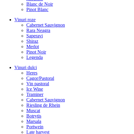
Blanc de Noir
Pinot Blanc
Vinuri roze
Cabernet Sauvignon
Rara Neagra
Saperavi
Shiraz
Merlot
Pinot Noir
Legenda
Vinuri dulci
Heres
Cagor/Pastoral
Vin pastoral
Ice Wine
Traminer
Cabernet Sauvignon
Riesling de Rhein
Muscat
Botrytis
Marsala
Portwein
Late harvest