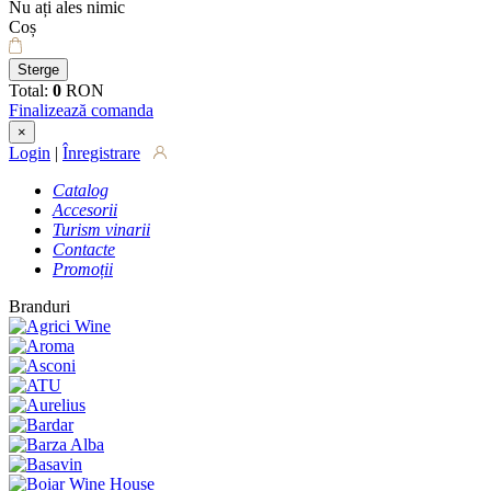
Nu ați ales nimic
Coș
Sterge
Total:
0
RON
Finalizează comanda
×
Login
|
Înregistrare
Catalog
Accesorii
Turism vinarii
Contacte
Promoții
Branduri