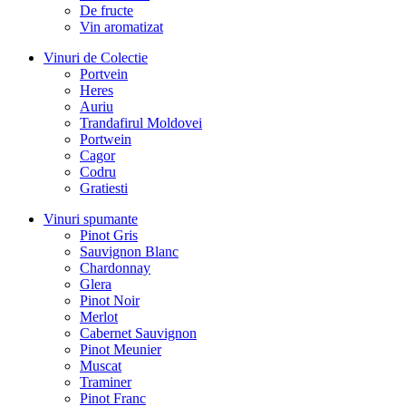
De fructe
Vin aromatizat
Vinuri de Colectie
Portvein
Heres
Auriu
Trandafirul Moldovei
Portwein
Cagor
Codru
Gratiesti
Vinuri spumante
Pinot Gris
Sauvignon Blanc
Chardonnay
Glera
Pinot Noir
Merlot
Cabernet Sauvignon
Pinot Meunier
Muscat
Traminer
Pinot Franc