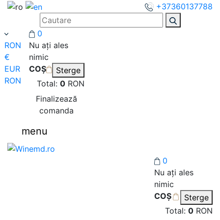
+37360137788
0
RON
Nu ați ales
€
nimic
EUR
COȘ
Sterge
RON
Total:
0
RON
Finalizează
comanda
menu
0
Nu ați ales
nimic
COȘ
Sterge
Total:
0
RON