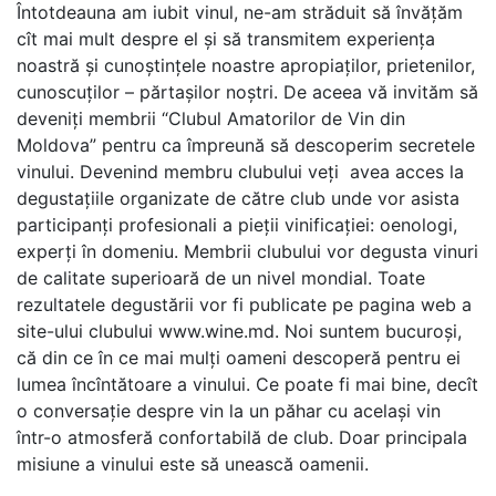
Întotdeauna am iubit vinul, ne-am străduit să învăţăm
cît mai mult despre el şi să transmitem experienţa
noastră şi cunoştinţele noastre apropiaţilor, prietenilor,
cunoscuţilor – părtaşilor noştri. De aceea vă invităm să
deveniţi membrii “Clubul Amatorilor de Vin din
Moldova” pentru ca împreună să descoperim secretele
vinului. Devenind membru clubului veţi avea acces la
degustaţiile organizate de către club unde vor asista
participanţi profesionali a pieţii vinificaţiei: oenologi,
experţi în domeniu. Membrii clubului vor degusta vinuri
de calitate superioară de un nivel mondial. Toate
rezultatele degustării vor fi publicate pe pagina web a
site-ului clubului www.wine.md. Noi suntem bucuroşi,
că din ce în ce mai mulţi oameni descoperă pentru ei
lumea încîntătoare a vinului. Ce poate fi mai bine, decît
o conversaţie despre vin la un păhar cu acelaşi vin
într-o atmosferă confortabilă de club. Doar principala
misiune a vinului este să unească oamenii.