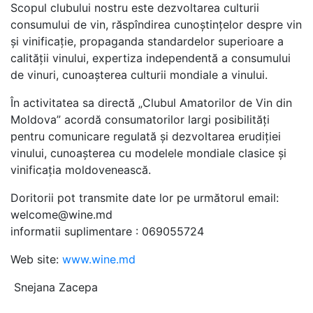
Scopul clubului nostru este dezvoltarea culturii
consumului de vin, răspîndirea cunoştinţelor despre vin
şi vinificaţie, propaganda standardelor superioare a
calităţii vinului, expertiza independentă a consumului
de vinuri, cunoaşterea culturii mondiale a vinului.
În activitatea sa directă „Clubul Amatorilor de Vin din
Moldova” acordă consumatorilor largi posibilităţi
pentru comunicare regulată şi dezvoltarea erudiţiei
vinului, cunoaşterea cu modelele mondiale clasice şi
vinificaţia moldovenească.
Doritorii pot transmite date lor pe următorul email:
welcome@wine.md
informatii suplimentare : 069055724
Web site:
www.wine.md
Snejana Zacepa