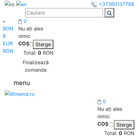
+37360137788
0
RON
Nu ați ales
€
nimic
EUR
COȘ
Sterge
RON
Total:
0
RON
Finalizează
comanda
menu
0
Nu ați ales
nimic
COȘ
Sterge
Total:
0
RON