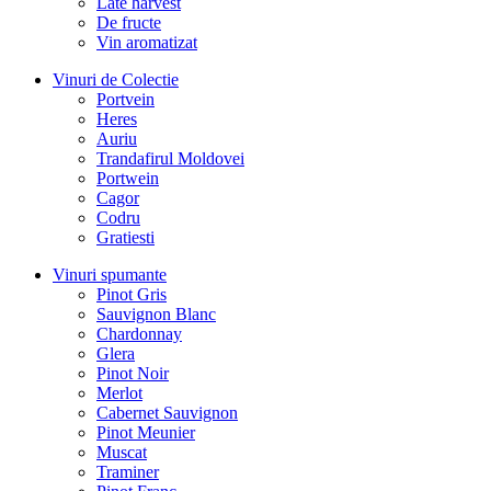
Late harvest
De fructe
Vin aromatizat
Vinuri de Colectie
Portvein
Heres
Auriu
Trandafirul Moldovei
Portwein
Cagor
Codru
Gratiesti
Vinuri spumante
Pinot Gris
Sauvignon Blanc
Chardonnay
Glera
Pinot Noir
Merlot
Cabernet Sauvignon
Pinot Meunier
Muscat
Traminer