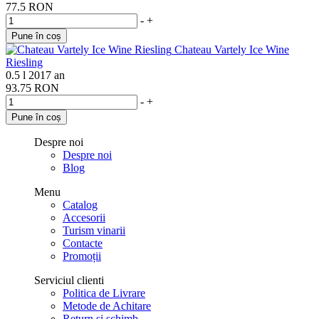
77.5 RON
-
+
Pune în coș
Chateau Vartely Ice Wine
Riesling
0.5 l
2017 an
93.75 RON
-
+
Pune în coș
Despre noi
Despre noi
Blog
Menu
Catalog
Accesorii
Turism vinarii
Contacte
Promoții
Serviciul clienti
Politica de Livrare
Metode de Achitare
Return si schimb