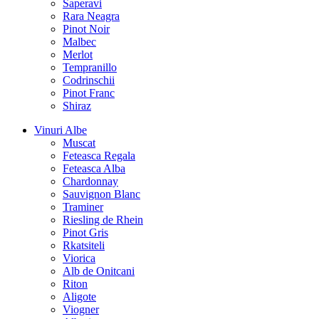
Saperavi
Rara Neagra
Pinot Noir
Malbec
Merlot
Tempranillo
Codrinschii
Pinot Franc
Shiraz
Vinuri Albe
Muscat
Feteasca Regala
Feteasca Alba
Chardonnay
Sauvignon Blanc
Traminer
Riesling de Rhein
Pinot Gris
Rkatsiteli
Viorica
Alb de Onitcani
Riton
Aligote
Viogner