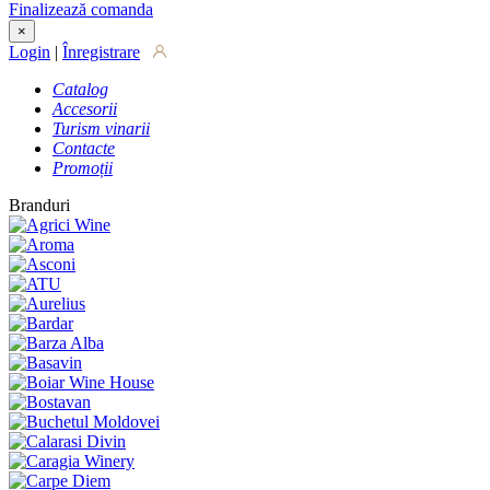
Finalizează comanda
×
Login
|
Înregistrare
Catalog
Accesorii
Turism vinarii
Contacte
Promoții
Branduri