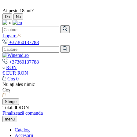
Ai peste 18 ani?
Da
Nu
Logare
+37360137788
+37360137788
RON
€ EUR
RON
Coș
0
Nu ați ales nimic
Coș
Sterge
Total:
0
RON
Finalizează comanda
menu
Catalog
Accesorii