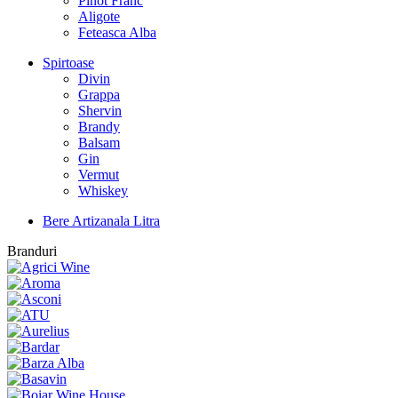
Pinot Franc
Aligote
Feteasca Alba
Spirtoase
Divin
Grappa
Shervin
Brandy
Balsam
Gin
Vermut
Whiskey
Bere Artizanala Litra
Branduri