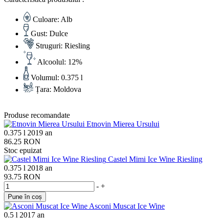
Culoare:
Alb
Gust:
Dulce
Struguri:
Riesling
Alcoolul:
12%
Volumul:
0.375 l
Țara:
Moldova
Produse recomandate
Etnovin Mierea Ursului
0.375 l
2019 an
86.25 RON
Stoc epuizat
Castel Mimi Ice Wine Riesling
0.375 l
2018 an
93.75 RON
-
+
Pune în coș
Asconi Muscat Ice Wine
0.5 l
2017 an