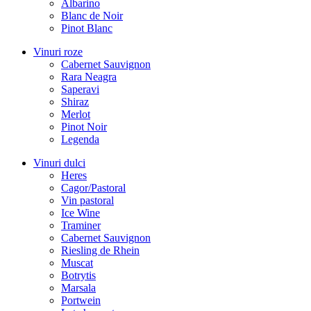
Albarino
Blanc de Noir
Pinot Blanc
Vinuri roze
Cabernet Sauvignon
Rara Neagra
Saperavi
Shiraz
Merlot
Pinot Noir
Legenda
Vinuri dulci
Heres
Cagor/Pastoral
Vin pastoral
Ice Wine
Traminer
Cabernet Sauvignon
Riesling de Rhein
Muscat
Botrytis
Marsala
Portwein