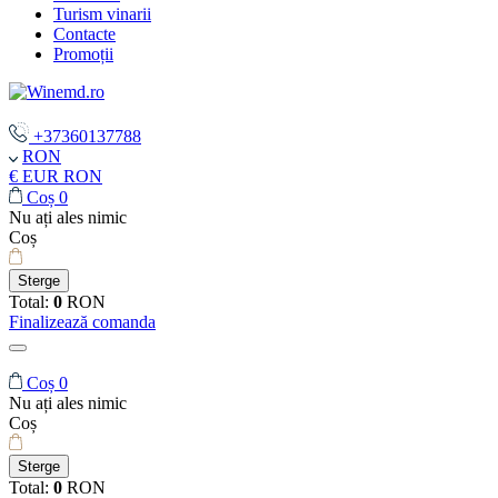
Turism vinarii
Contacte
Promoții
+37360137788
RON
€ EUR
RON
Coș
0
Nu ați ales nimic
Coș
Sterge
Total:
0
RON
Finalizează comanda
Coș
0
Nu ați ales nimic
Coș
Sterge
Total:
0
RON