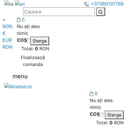
+37360137788
0
RON
Nu ați ales
€
nimic
EUR
COȘ
Sterge
RON
Total:
0
RON
Finalizează
comanda
menu
0
Nu ați ales
nimic
COȘ
Sterge
Total:
0
RON