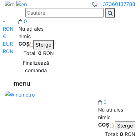
+37360137788
0
RON
Nu ați ales
€
nimic
EUR
COȘ
Sterge
RON
Total:
0
RON
Finalizează
comanda
menu
0
Nu ați ales
nimic
COȘ
Sterge
Total:
0
RON