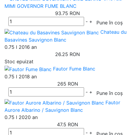
MIMI GOVERNOR FUME BLANC
93.75 RON
-
+
Pune în coș
Chateau du
Basavines Sauvignon Blanc
0.75 l
2016 an
26.25 RON
Stoc epuizat
Fautor Fume Blanc
0.75 l
2018 an
265 RON
-
+
Pune în coș
Fautor
Aurore Albarino / Sauvignon Blanc
0.75 l
2020 an
47.5 RON
-
+
Pune în coș