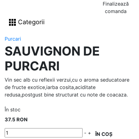
Finalizează
comanda
Categorii
Purcari
SAUVIGNON DE
PURCARI
Vin sec alb cu reflexii verzui,cu o aroma seducatoare
de fructe exotice,iarba cosita,aciditate
redusa,postgust bine structurat cu note de coacaza.
În stoc
37.5 RON
-
+
ÎN COȘ